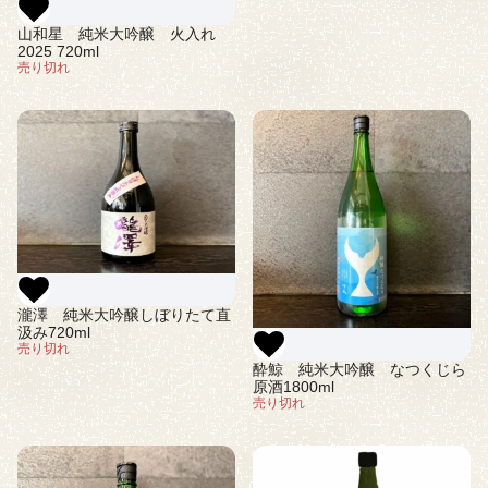
山和星 純米大吟醸 火入れ
2025 720ml
売り切れ
瀧澤 純米大吟醸しぼりたて直
汲み720ml
売り切れ
酔鯨 純米大吟醸 なつくじら
原酒1800ml
売り切れ