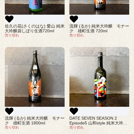
佐久の花(さくのはな) 愛山 純米
流輝 (るか) 純米大吟醸 モナー
大吟醸袋しぼり生酒720ml
ク 雄町生酒 720ml
売り切れ
売り切れ
流輝 (るか) 純米大吟醸 モナー
DATE SEVEN SEASON 2
ク 雄町生酒 1800ml
Episode5 山和style 純米大吟醸
売り切れ
720ml(ダテセブン)
売り切れ