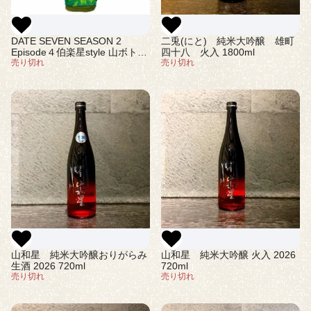
DATE SEVEN SEASON 2
二兎(にと) 純米大吟醸 雄町
Episode４伯楽星style 山ボトル
四十八 火入 1800ml
純米大吟醸 720ml(ダテセブン)
売り切れ
売り切れ
山和星 純米大吟醸おりがらみ
山和星 純米大吟醸 火入 2026
生酒 2026 720ml
720ml
売り切れ
売り切れ