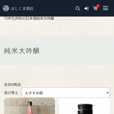
0
TOP
九州外の日本酒
純米大吟醸
純米大吟醸
全263商品
並び替え：