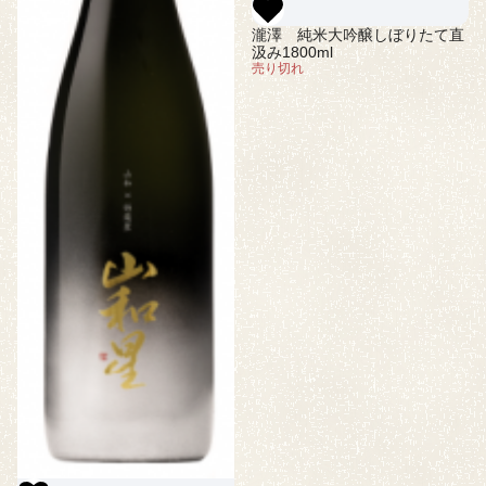
瀧澤 純米大吟醸しぼりたて直
汲み1800ml
売り切れ