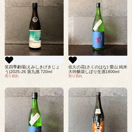
笑四季劇場(えみしきげきじょ
佐久の花(さくのはな) 愛山 純米
う)2025-26 第九感 720ml
大吟醸袋しぼり生酒1800ml
売り切れ
売り切れ