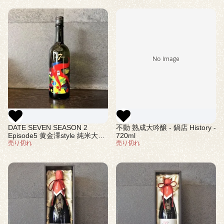
DATE SEVEN SEASON 2
不動 熟成大吟醸 - 鍋店 History -
Episode5 黄金澤style 純米大吟
720ml
醸 720ml(ダテセブン)
売り切れ
売り切れ