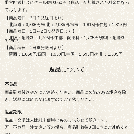
通常配送料金にクール便代660円（税込）が加算された料金になっ
ております。
【商品着日：2日※発送日より】
・北海道：3,586円/東北：2,035円/関東：1,815円/信越：1,815円
【商品着日：1日～2日※発送日より】
・北陸：配送料：1,705円/中部：配送料：1,705円/沖縄：配送料：
3,586円
【商品着日：1日※発送日より】
・関西：1,650円/四国：1,650円/中国：1,595円/九州：1,595円
返品について
不良品
商品到着後速やかにご連絡ください。商品に欠陥がある場合を除
き、返品には応じかねますのでご了承ください。
返品期限
返品・交換は未開封未使用のものに限らせて頂きます。
万一不良品・注文違い等の場合、商品到着後3日以内にご連絡くだ