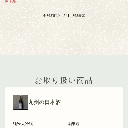
売り切れ
全
263
商品中
241 - 263
表示
お取り扱い商品
九州の日本酒
純米大吟醸
本醸造