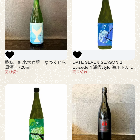
酔鯨 純米大吟醸 なつくじら
DATE SEVEN SEASON 2
原酒 720ml
Episode４浦霞style 海ボトル 純
売り切れ
米大吟醸 720ml(ダテセブン)
売り切れ