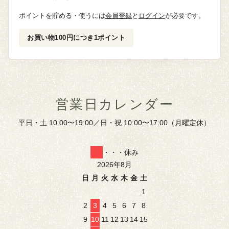
ポイントを貯める・使うには
会員登録
と
ログイン
が必要です。
お買い物100円につき1ポイント
営業日カレンダー
平日・土 10:00〜19:00／日・祝 10:00〜17:00（月曜定休）
・・・休み
2026年8月
日
月
火
水
木
金
土
1
2
3
4
5
6
7
8
9
10
11
12
13
14
15