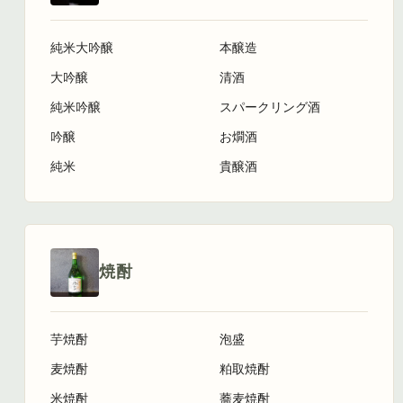
純米大吟醸
本醸造
大吟醸
清酒
純米吟醸
スパークリング酒
吟醸
お燗酒
純米
貴醸酒
焼酎
芋焼酎
泡盛
麦焼酎
粕取焼酎
米焼酎
蕎麦焼酎