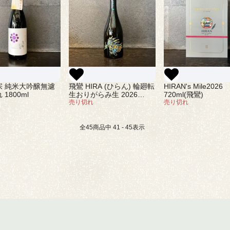
宗 純米大吟醸無濾
飛鸞 HIRA (ひらん) 輪廻転
HIRAN's Mile2026
1800ml
生おりがらみ生 2026
720ml(飛鸞)
720ml
売り切れ
売り切れ
全
45
商品中
41 - 45
表示