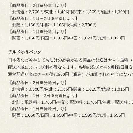
【商品着日：2日※発送日より】
・北海道：2,706円/東北：1,496円/関東：1,309円/信越：1,309円
【商品着日：1日～2日※発送日より】
・北陸：1,166円/中部：1,166円/沖縄：2,706円
【商品着日：1日※発送日より】
・関西：1,166円/四国：1,166円/中国：1,023円/九州：1,023円
チルドゆうパック
日本酒など冷やしてお届けの必要がある商品の配送はヤマト運輸（
配送地域によって送料が異なります。各地の発送からの到着日目安
通常配送料金にクール便代660円（税込）が加算された料金になっ
【商品着日：2日※発送日より】
・北海道：3,586円/東北：2,035円/関東：1,815円/信越：1,815円
【商品着日：1日～2日※発送日より】
・北陸：配送料：1,705円/中部：配送料：1,705円/沖縄：配送料：3
【商品着日：1日※発送日より】
・関西：1,650円/四国：1,650円/中国：1,595円/九州：1,595円