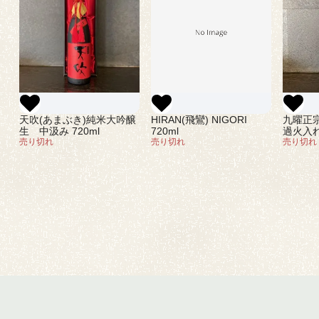
天吹(あまぶき)純米大吟醸
HIRAN(飛鸞) NIGORI
九曜正
生 中汲み 720ml
720ml
過火入れ 
売り切れ
売り切れ
売り切れ