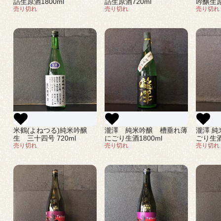
詰生原酒1800ml
詰生原酒720ml
吟醸生原
売り切れ
売り切れ
売り切れ
瀧澤 純米吟醸 槽垂れ薄
米鶴(よねつる)純米吟醸
瀧澤 純
にごり生酒1800ml
生 三十四号 720ml
ごり生酒
売り切れ
売り切れ
売り切れ