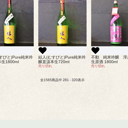
すびと)Pure純米吟
結人(むすびと)Pure純米吟
不動 純米吟醸 滓
生1800ml
醸直汲本生720ml
生原酒 1800ml
売り切れ
売り切れ
全
1565
商品中
281 - 320
表示