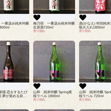
 一番汲み純米吟醸
梅乃宿 一番汲み純米吟醸
鼎(かなえ) 特別純
00ml
生原酒720ml
瓶火入れ1800ml
売り切れ
売り切れ
劇場 恋をするたび
山和 純米吟醸 Spring夜
山和 純米吟醸 Spri
話 夢が覚める前に
桜ラベル 1800ml
桜ラベル 720ml
売り切れ
売り切れ