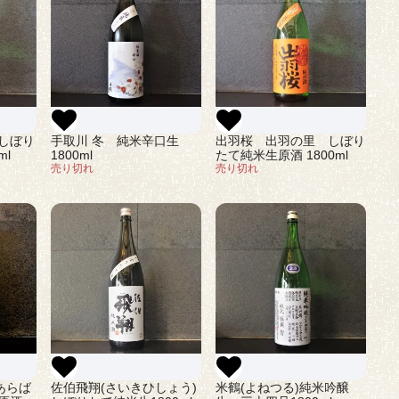
しぼり
手取川 冬 純米辛口生
出羽桜 出羽の里 しぼり
ml
1800ml
たて純米生原酒 1800ml
売り切れ
売り切れ
佐伯飛翔(さいきひしょう)
米鶴(よねつる)純米吟醸
あらば