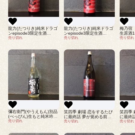
龍力(たつりき)純米ドラゴ
龍力(たつりき)純米ドラゴ
梅乃宿
ンepisode3限定生酒
ンepisode3限定生酒
生原酒18
1800ml
売り切れ
720ml
売り切れ
売り切れ
彌右衛門(やうえもん)別品
笑四季 劇場 恋をするたび
笑四季 
(べっぴん)生もと純米吟醸
に最終話 夢が覚める前に
に最終
生原酒720ml
売り切れ
1800ml
売り切れ
720ml
売り切れ