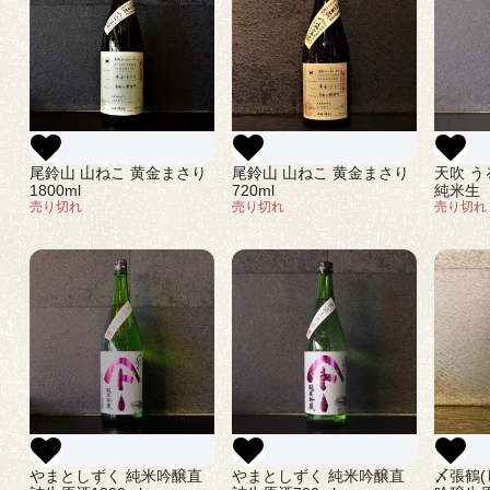
尾鈴山 山ねこ 黄金まさり
尾鈴山 山ねこ 黄金まさり
天吹 
1800ml
720ml
純米生 
売り切れ
売り切れ
売り切れ
やまとしずく 純米吟醸直
やまとしずく 純米吟醸直
〆張鶴(