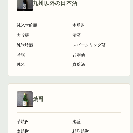
九州以外の日本酒
純米大吟醸
本醸造
大吟醸
清酒
純米吟醸
スパークリング酒
吟醸
お燗酒
純米
貴醸酒
焼酎
芋焼酎
泡盛
麦焼酎
粕取焼酎