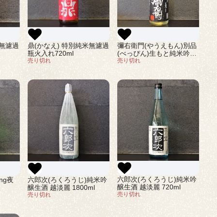
米無濾過
鼎(かなえ) 特別純米無濾過
彌右衛門(やうえもん)別品
瓶火入れ720ml
(べっぴん)生もと純米吟醸
売り切れ
生原酒1800ml
売り切れ
六郎次(ろくろうじ)純米吟
ng夜
六郎次(ろくろうじ)純米吟
醸生酒 越淡麗 720ml
醸生酒 越淡麗 1800ml
売り切れ
売り切れ