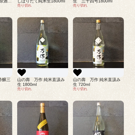
しぼりたて純米生1800ml
生 三十四号1800ml
原酒
売り切れ
売り切れ
吟醸三
山の壽 万作 純米直汲み
山の壽 万作 純米直汲み
生 1800ml
生 720ml
売り切れ
売り切れ