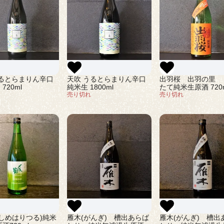
天吹 うるとらまりん辛口
うるとらまりん辛口
出羽桜 出羽の里 
純米生 1800ml
720ml
たて純米生原酒 720
売り切れ
売り切れ
しめはりつる)純米
雁木(がんぎ) 槽出あらば
雁木(がんぎ) 槽出