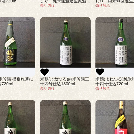
酒720ml
しり 純米無濾過生原酒
しり 純米無濾過生
1800ml
売り切れ
720ml
売り切れ
米鶴(よねつる)純米吟醸三
米吟醸 槽垂れ薄に
米鶴(よねつる)純米
十四号仕込1800ml
720ml
十四号仕込720ml
売り切れ
売り切れ