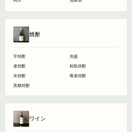
純米
貴醸酒
焼酎
芋焼酎
泡盛
麦焼酎
粕取焼酎
米焼酎
蕎麦焼酎
黒糖焼酎
ワイン