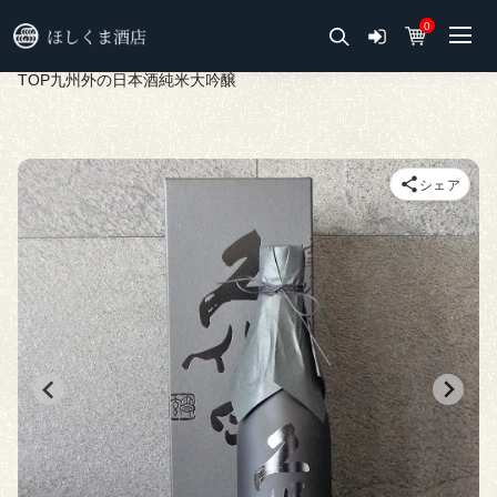
0
TOP
九州外の日本酒
純米大吟醸
シェア