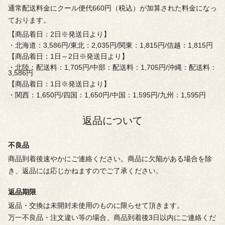
通常配送料金にクール便代660円（税込）が加算された料金になっ
ております。
【商品着日：2日※発送日より】
・北海道：3,586円/東北：2,035円/関東：1,815円/信越：1,815円
【商品着日：1日～2日※発送日より】
・北陸：配送料：1,705円/中部：配送料：1,705円/沖縄：配送料：
3,586円
【商品着日：1日※発送日より】
・関西：1,650円/四国：1,650円/中国：1,595円/九州：1,595円
返品について
不良品
商品到着後速やかにご連絡ください。商品に欠陥がある場合を除
き、返品には応じかねますのでご了承ください。
返品期限
返品・交換は未開封未使用のものに限らせて頂きます。
万一不良品・注文違い等の場合、商品到着後3日以内にご連絡くだ