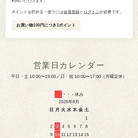
利用いただけます。
ポイントを貯める・使うには
会員登録
と
ログイン
が必要です。
お買い物100円につき1ポイント
営業日カレンダー
平日・土 10:00〜19:00／日・祝 10:00〜17:00（月曜定休）
・・・休み
2026年8月
日
月
火
水
木
金
土
1
2
3
4
5
6
7
8
9
10
11
12
13
14
15