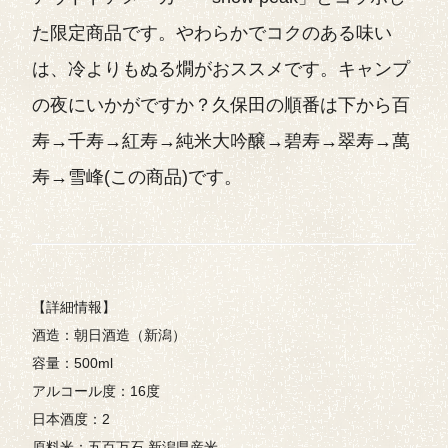
た限定商品です。やわらかでコクのある味い
は、冷よりもぬる燗がおススメです。キャンプ
の夜にいかがですか？久保田の順番は下から百
寿→千寿→紅寿→純米大吟醸→碧寿→翠寿→萬
寿→雪峰(この商品)です。
【詳細情報】
酒造：朝日酒造（新潟）
容量：500ml
アルコール度：16度
日本酒度：2
原料米：五百万石,新潟県産米