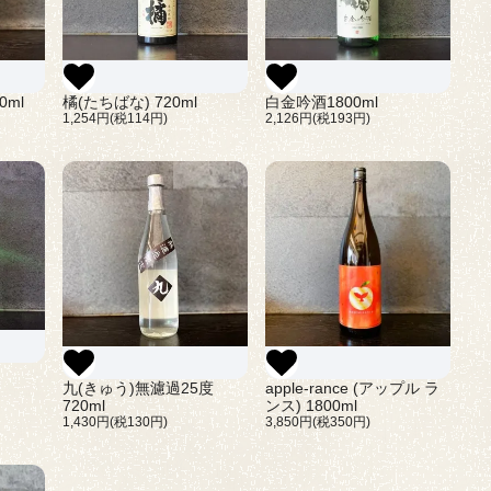
橘(たちばな) 720ml
ml
白金吟酒1800ml
1,254円(税114円)
2,126円(税193円)
九(きゅう)無濾過25度
apple-rance (アップル ラ
720ml
ンス) 1800ml
1,430円(税130円)
3,850円(税350円)