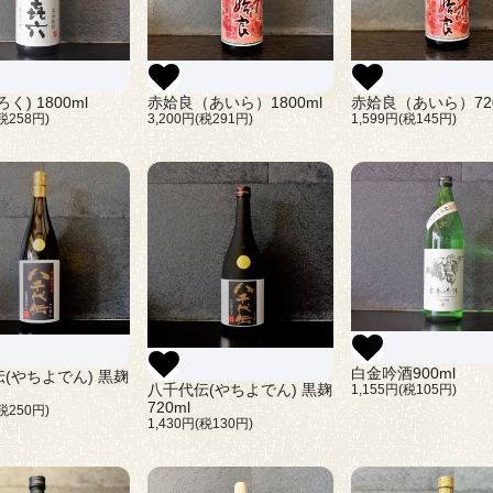
く) 1800ml
赤姶良（あいら）1800ml
赤姶良（あいら）720
(税258円)
3,200円(税291円)
1,599円(税145円)
白金吟酒900ml
(やちよでん) 黒麹
八千代伝(やちよでん) 黒麹
1,155円(税105円)
720ml
(税250円)
1,430円(税130円)