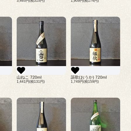
3,465円(税315円)
1,909円(税174円)
山ねこ 720ml
謳歌(おうか) 720ml
1,441円(税131円)
1,749円(税159円)