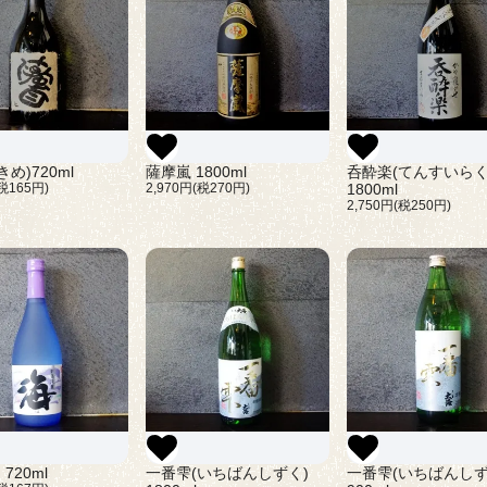
め)720ml
薩摩嵐 1800ml
呑酔楽(てんすいらく
(税165円)
2,970円(税270円)
1800ml
2,750円(税250円)
 720ml
一番雫(いちばんしずく)
一番雫(いちばんしず