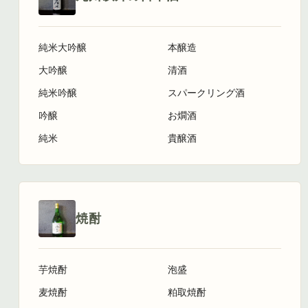
純米大吟醸
本醸造
大吟醸
清酒
純米吟醸
スパークリング酒
吟醸
お燗酒
純米
貴醸酒
焼酎
芋焼酎
泡盛
麦焼酎
粕取焼酎