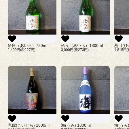
姶良（あいら）720ml
姶良（あいら）1800ml
蟇目(ひき
1,400円(税127円)
3,000円(税273円)
1,815円
恋虎(こいとら) 1800ml
海(うみ) 1800ml
海(うみ)