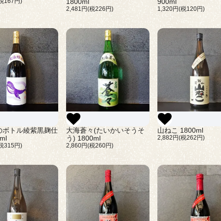
(税167円)
1800ml
900ml
2,481円(税226円)
1,320円(税120円)
のボトル綾紫黒麹仕
大海蒼々(たいかいそうそ
山ねこ 1800ml
ml
う) 1800ml
2,882円(税262円)
(税315円)
2,860円(税260円)