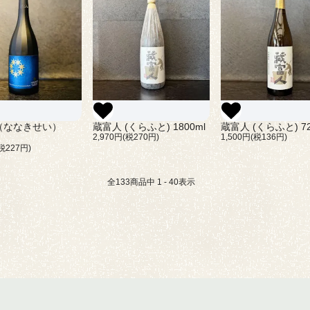
（ななきせい）
蔵富人 (くらふと) 1800ml
蔵富人 (
2,970円(税270円)
1,500円(税136円)
(税227円)
全
133
商品中
1 - 40
表示