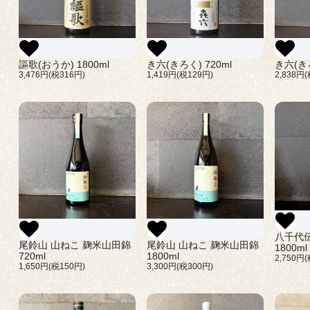
謳歌(おうか) 1800ml
き六(きろく) 720ml
き六(きろ
3,476円(税316円)
1,419円(税129円)
2,838円
八千代伝
尾鈴山 山ねこ 麹米山田錦
尾鈴山 山ねこ 麹米山田錦
1800ml
720ml
1800ml
2,750円
1,650円(税150円)
3,300円(税300円)