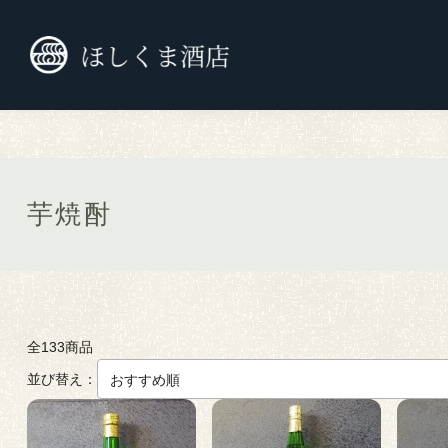
TOP
焼酎
芋焼酎
芋焼酎
全133商品
並び替え：