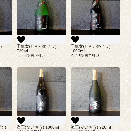
)
千亀女(せんがめじょ)
千亀女(せんがめじょ)
720ml
1800ml
1,580円(税144円)
2,840円(税258円)
く)
海王(かいおう) 1800ml
海王(かいおう) 720ml