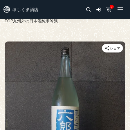
0
TOP
九州外の日本酒
純米吟醸
シェア