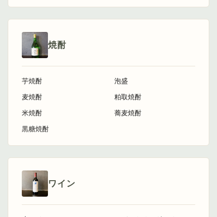
焼酎
芋焼酎
泡盛
麦焼酎
粕取焼酎
米焼酎
蕎麦焼酎
黒糖焼酎
ワイン