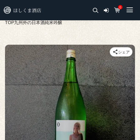
0
TOP
九州外の日本酒
純米吟醸
シェア