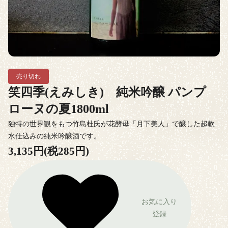
売り切れ
笑四季(えみしき) 純米吟醸 パンプ
ローヌの夏1800ml
独特の世界観をもつ竹島杜氏が花酵母「月下美人」で醸した超軟
水仕込みの純米吟醸酒です。
3,135円(税285円)
お気に入り
登録