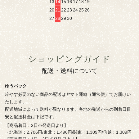
13
14
15
16
17
18
19
20
21
22
23
24
25
26
27
28
29
30
ショッピングガイド
配送・送料について
ゆうパック
冷やす必要のない商品の配送はヤマト運輸（通常便）でお届けい
たします。
配送地域によって送料が異なります。各地の発送からの到着日目
安と配送料金は下記です。
【商品着日：2日※発送日より】
・北海道：2,706円/東北：1,496円/関東：1,309円/信越：1,309円
【商品着日：1日～2日※発送日より】