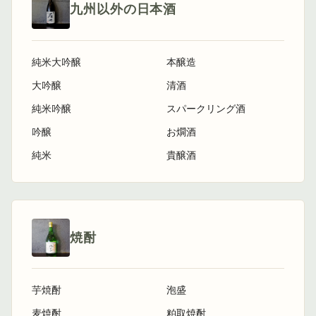
九州以外の日本酒
純米大吟醸
本醸造
大吟醸
清酒
純米吟醸
スパークリング酒
吟醸
お燗酒
純米
貴醸酒
焼酎
芋焼酎
泡盛
麦焼酎
粕取焼酎