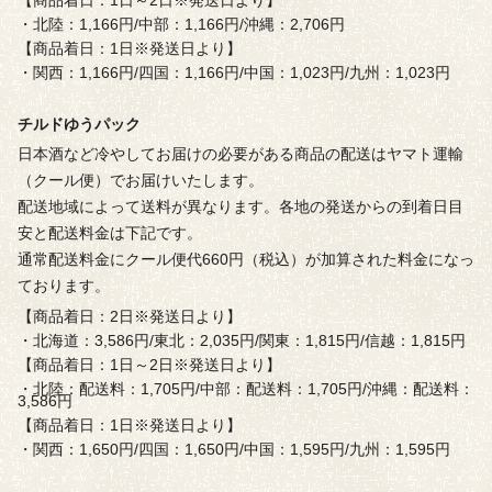
・北陸：1,166円/中部：1,166円/沖縄：2,706円
【商品着日：1日※発送日より】
・関西：1,166円/四国：1,166円/中国：1,023円/九州：1,023円
チルドゆうパック
日本酒など冷やしてお届けの必要がある商品の配送はヤマト運輸
（クール便）でお届けいたします。
配送地域によって送料が異なります。各地の発送からの到着日目
安と配送料金は下記です。
通常配送料金にクール便代660円（税込）が加算された料金になっ
ております。
【商品着日：2日※発送日より】
・北海道：3,586円/東北：2,035円/関東：1,815円/信越：1,815円
【商品着日：1日～2日※発送日より】
・北陸：配送料：1,705円/中部：配送料：1,705円/沖縄：配送料：
3,586円
【商品着日：1日※発送日より】
・関西：1,650円/四国：1,650円/中国：1,595円/九州：1,595円