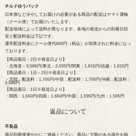
チルドゆうパック
日本酒など冷やしてお届けの必要がある商品の配送はヤマト運輸
（クール便）でお届けいたします。
配送地域によって送料が異なります。各地の発送からの到着日目
安と配送料金は下記です。
通常配送料金にクール便代660円（税込）が加算された料金になっ
ております。
【商品着日：2日※発送日より】
・北海道：3,586円/東北：2,035円/関東：1,815円/信越：1,815円
【商品着日：1日～2日※発送日より】
・北陸：配送料：1,705円/中部：配送料：1,705円/沖縄：配送料：
3,586円
【商品着日：1日※発送日より】
・関西：1,650円/四国：1,650円/中国：1,595円/九州：1,595円
返品について
不良品
商品到着後速やかにご連絡ください。商品に欠陥がある場合を除