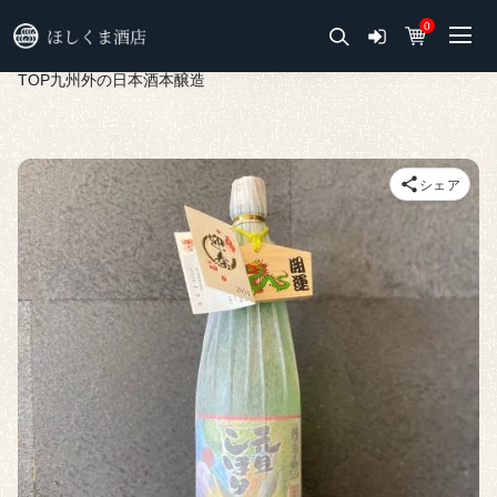
0
TOP
九州外の日本酒
本醸造
シェア