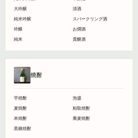
大吟醸
清酒
純米吟醸
スパークリング酒
吟醸
お燗酒
純米
貴醸酒
焼酎
芋焼酎
泡盛
麦焼酎
粕取焼酎
米焼酎
蕎麦焼酎
黒糖焼酎