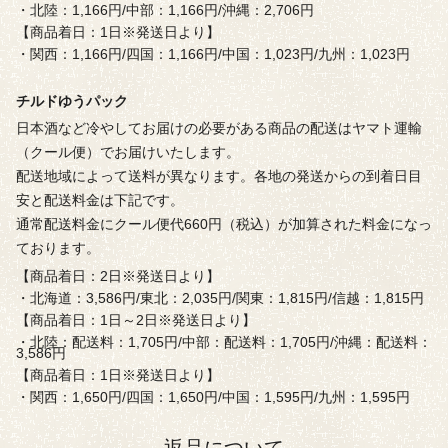
・北陸：1,166円/中部：1,166円/沖縄：2,706円
【商品着日：1日※発送日より】
・関西：1,166円/四国：1,166円/中国：1,023円/九州：1,023円
チルドゆうパック
日本酒など冷やしてお届けの必要がある商品の配送はヤマト運輸
（クール便）でお届けいたします。
配送地域によって送料が異なります。各地の発送からの到着日目
安と配送料金は下記です。
通常配送料金にクール便代660円（税込）が加算された料金になっ
ております。
【商品着日：2日※発送日より】
・北海道：3,586円/東北：2,035円/関東：1,815円/信越：1,815円
【商品着日：1日～2日※発送日より】
・北陸：配送料：1,705円/中部：配送料：1,705円/沖縄：配送料：
3,586円
【商品着日：1日※発送日より】
・関西：1,650円/四国：1,650円/中国：1,595円/九州：1,595円
返品について