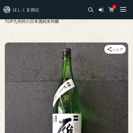
0
TOP
九州外の日本酒
純米吟醸
シェア