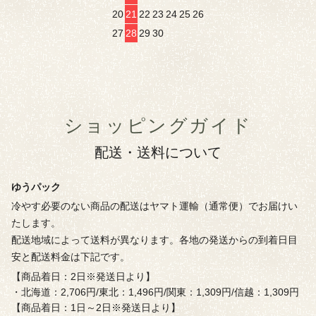
20
21
22
23
24
25
26
27
28
29
30
ショッピングガイド
配送・送料について
ゆうパック
冷やす必要のない商品の配送はヤマト運輸（通常便）でお届けい
たします。
配送地域によって送料が異なります。各地の発送からの到着日目
安と配送料金は下記です。
【商品着日：2日※発送日より】
・北海道：2,706円/東北：1,496円/関東：1,309円/信越：1,309円
【商品着日：1日～2日※発送日より】