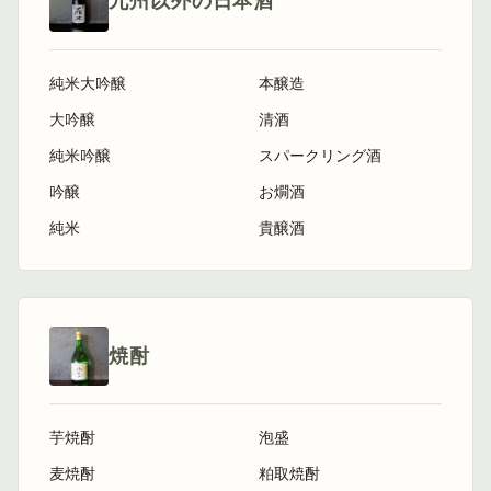
九州以外の日本酒
純米大吟醸
本醸造
大吟醸
清酒
純米吟醸
スパークリング酒
吟醸
お燗酒
純米
貴醸酒
焼酎
芋焼酎
泡盛
麦焼酎
粕取焼酎