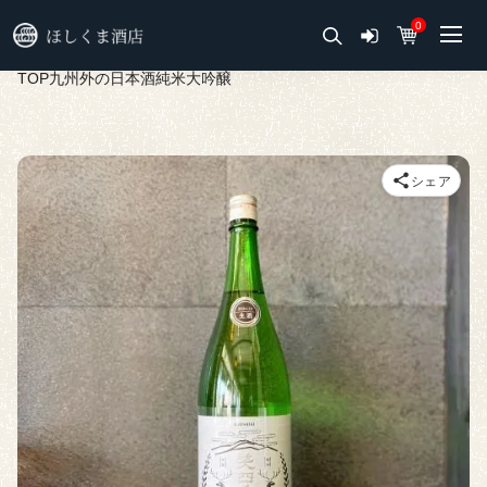
0
TOP
九州外の日本酒
純米大吟醸
シェア