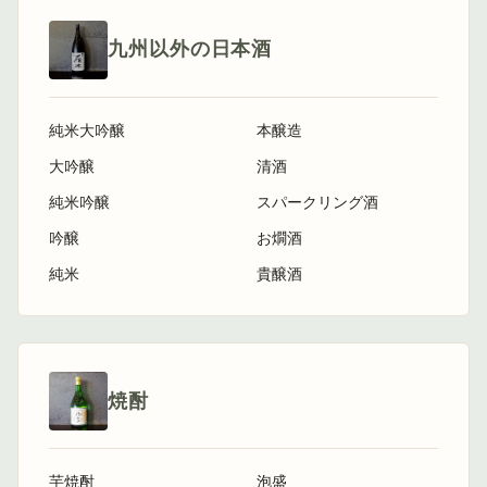
九州以外の日本酒
純米大吟醸
本醸造
大吟醸
清酒
純米吟醸
スパークリング酒
吟醸
お燗酒
純米
貴醸酒
焼酎
芋焼酎
泡盛