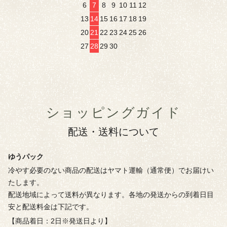
6
7
8
9
10
11
12
13
14
15
16
17
18
19
20
21
22
23
24
25
26
27
28
29
30
ショッピングガイド
配送・送料について
ゆうパック
冷やす必要のない商品の配送はヤマト運輸（通常便）でお届けい
たします。
配送地域によって送料が異なります。各地の発送からの到着日目
安と配送料金は下記です。
【商品着日：2日※発送日より】