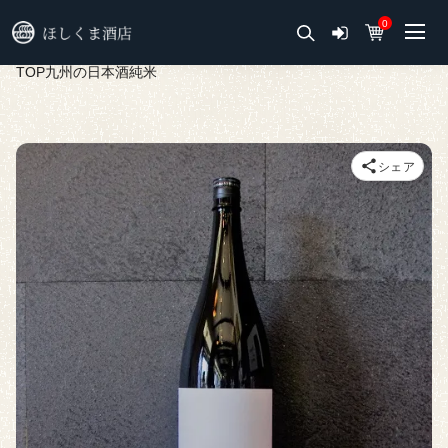
0
TOP
九州の日本酒
純米
シェア