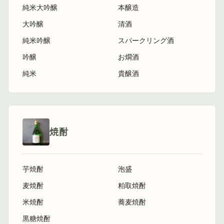
純米大吟醸
本醸造
大吟醸
清酒
純米吟醸
スパークリング酒
吟醸
お燗酒
純米
貴醸酒
焼酎
芋焼酎
泡盛
麦焼酎
粕取焼酎
米焼酎
蕎麦焼酎
黒糖焼酎