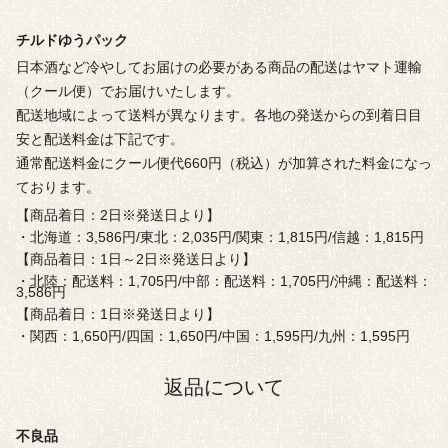
チルドゆうパック
日本酒など冷やしてお届けの必要がある商品の配送はヤマト運輸
（クール便）でお届けいたします。
配送地域によって送料が異なります。各地の発送からの到着日目
安と配送料金は下記です。
通常配送料金にクール便代660円（税込）が加算された料金になっ
ております。
【商品着日：2日※発送日より】
・北海道：3,586円/東北：2,035円/関東：1,815円/信越：1,815円
【商品着日：1日～2日※発送日より】
・北陸：配送料：1,705円/中部：配送料：1,705円/沖縄：配送料：
3,586円
【商品着日：1日※発送日より】
・関西：1,650円/四国：1,650円/中国：1,595円/九州：1,595円
返品について
不良品