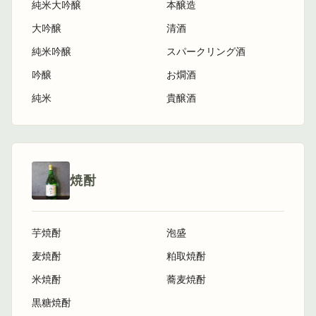
純米大吟醸
本醸造
大吟醸
清酒
純米吟醸
スパークリング酒
吟醸
お燗酒
純米
貴醸酒
焼酎
芋焼酎
泡盛
麦焼酎
粕取焼酎
米焼酎
蕎麦焼酎
黒糖焼酎