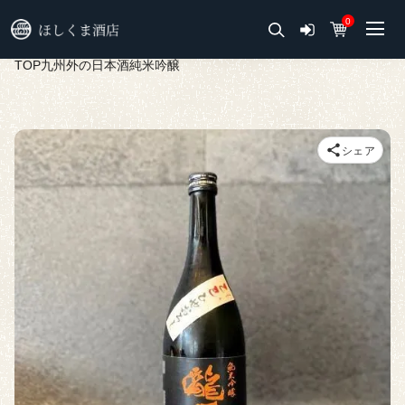
0
TOP
九州外の日本酒
純米吟醸
シェア