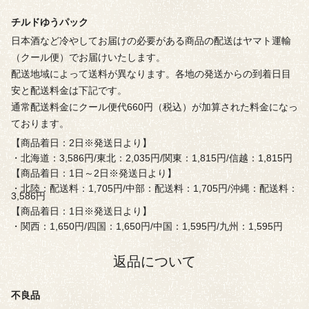
チルドゆうパック
日本酒など冷やしてお届けの必要がある商品の配送はヤマト運輸
（クール便）でお届けいたします。
配送地域によって送料が異なります。各地の発送からの到着日目
安と配送料金は下記です。
通常配送料金にクール便代660円（税込）が加算された料金になっ
ております。
【商品着日：2日※発送日より】
・北海道：3,586円/東北：2,035円/関東：1,815円/信越：1,815円
【商品着日：1日～2日※発送日より】
・北陸：配送料：1,705円/中部：配送料：1,705円/沖縄：配送料：
3,586円
【商品着日：1日※発送日より】
・関西：1,650円/四国：1,650円/中国：1,595円/九州：1,595円
返品について
不良品