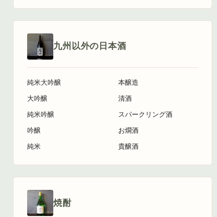
九州以外の日本酒
純米大吟醸
本醸造
大吟醸
清酒
純米吟醸
スパークリング酒
吟醸
お燗酒
純米
貴醸酒
焼酎