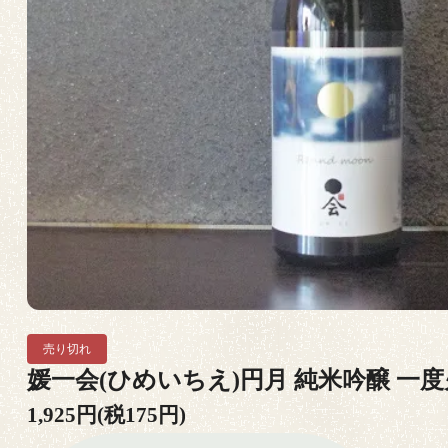
売り切れ
媛一会(ひめいちえ)円月 純米吟醸 一度火
1,925円(税175円)