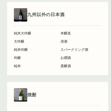
九州以外の日本酒
純米大吟醸
本醸造
大吟醸
清酒
純米吟醸
スパークリング酒
吟醸
お燗酒
純米
貴醸酒
焼酎