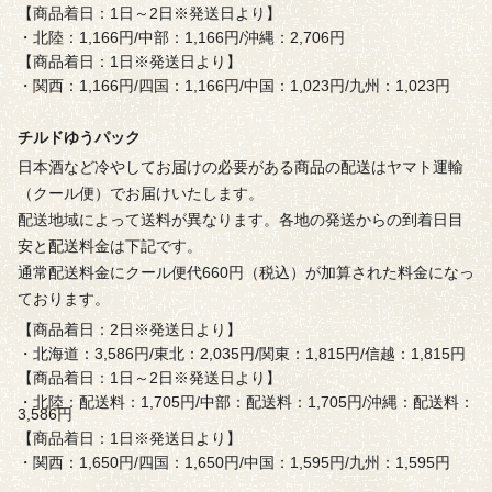
【商品着日：1日～2日※発送日より】
・北陸：1,166円/中部：1,166円/沖縄：2,706円
【商品着日：1日※発送日より】
・関西：1,166円/四国：1,166円/中国：1,023円/九州：1,023円
チルドゆうパック
日本酒など冷やしてお届けの必要がある商品の配送はヤマト運輸
（クール便）でお届けいたします。
配送地域によって送料が異なります。各地の発送からの到着日目
安と配送料金は下記です。
通常配送料金にクール便代660円（税込）が加算された料金になっ
ております。
【商品着日：2日※発送日より】
・北海道：3,586円/東北：2,035円/関東：1,815円/信越：1,815円
【商品着日：1日～2日※発送日より】
・北陸：配送料：1,705円/中部：配送料：1,705円/沖縄：配送料：
3,586円
【商品着日：1日※発送日より】
・関西：1,650円/四国：1,650円/中国：1,595円/九州：1,595円