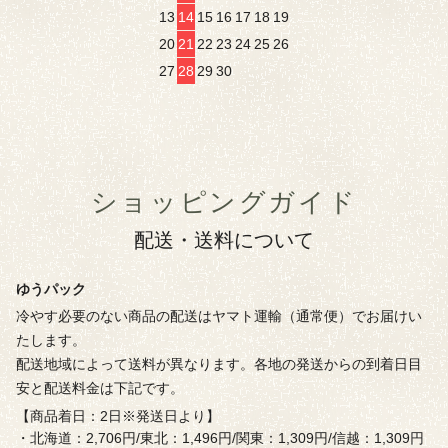
13
14
15
16
17
18
19
20
21
22
23
24
25
26
27
28
29
30
ショッピングガイド
配送・送料について
ゆうパック
冷やす必要のない商品の配送はヤマト運輸（通常便）でお届けい
たします。
配送地域によって送料が異なります。各地の発送からの到着日目
安と配送料金は下記です。
【商品着日：2日※発送日より】
・北海道：2,706円/東北：1,496円/関東：1,309円/信越：1,309円