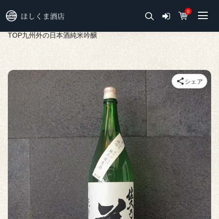
0
TOP
九州外の日本酒
純米吟醸
シェア