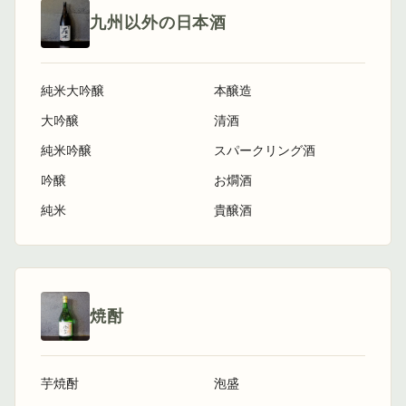
九州以外の日本酒
純米大吟醸
本醸造
大吟醸
清酒
純米吟醸
スパークリング酒
吟醸
お燗酒
純米
貴醸酒
焼酎
芋焼酎
泡盛