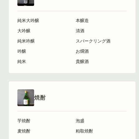
純米大吟醸
本醸造
大吟醸
清酒
純米吟醸
スパークリング酒
吟醸
お燗酒
純米
貴醸酒
焼酎
芋焼酎
泡盛
麦焼酎
粕取焼酎