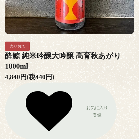
売り切れ
酔鯨 純米吟醸大吟醸 高育秋あがり
1800ml
4,840円(税440円)
お気に入り
登録