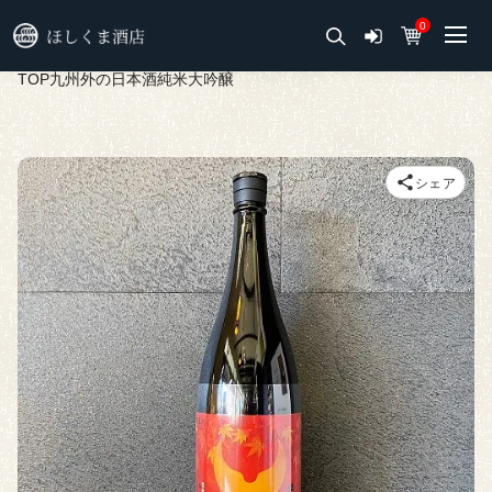
0
TOP
九州外の日本酒
純米大吟醸
シェア