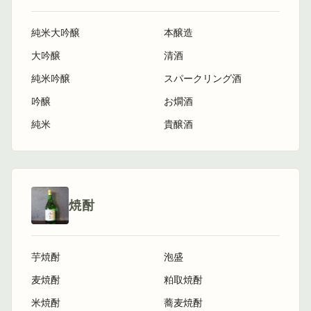
純米大吟醸
本醸造
大吟醸
清酒
純米吟醸
スパークリング酒
吟醸
お燗酒
純米
貴醸酒
焼酎
芋焼酎
泡盛
麦焼酎
粕取焼酎
米焼酎
蕎麦焼酎