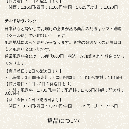
【商品着日：1日※発送日より】
・関西：1,166円/四国：1,166円/中国：1,023円/九州：1,023円
チルドゆうパック
日本酒など冷やしてお届けの必要がある商品の配送はヤマト運輸
（クール便）でお届けいたします。
配送地域によって送料が異なります。各地の発送からの到着日目
安と配送料金は下記です。
通常配送料金にクール便代660円（税込）が加算された料金になっ
ております。
【商品着日：2日※発送日より】
・北海道：3,586円/東北：2,035円/関東：1,815円/信越：1,815円
【商品着日：1日～2日※発送日より】
・北陸：配送料：1,705円/中部：配送料：1,705円/沖縄：配送料：
3,586円
【商品着日：1日※発送日より】
・関西：1,650円/四国：1,650円/中国：1,595円/九州：1,595円
返品について