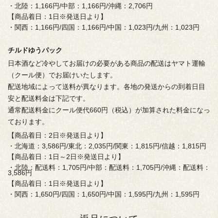
・北陸：1,166円/中部：1,166円/沖縄：2,706円
【商品着日：1日※発送日より】
・関西：1,166円/四国：1,166円/中国：1,023円/九州：1,023円
チルドゆうパック
日本酒など冷やしてお届けの必要がある商品の配送はヤマト運輸
（クール便）でお届けいたします。
配送地域によって送料が異なります。各地の発送からの到着日目
安と配送料金は下記です。
通常配送料金にクール便代660円（税込）が加算された料金になっ
ております。
【商品着日：2日※発送日より】
・北海道：3,586円/東北：2,035円/関東：1,815円/信越：1,815円
【商品着日：1日～2日※発送日より】
・北陸：配送料：1,705円/中部：配送料：1,705円/沖縄：配送料：
3,586円
【商品着日：1日※発送日より】
・関西：1,650円/四国：1,650円/中国：1,595円/九州：1,595円