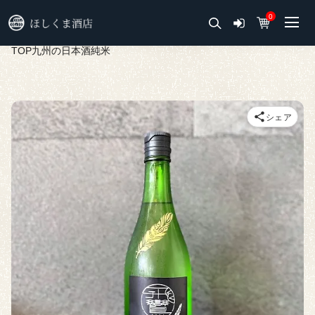
0
TOP
九州の日本酒
純米
シェア