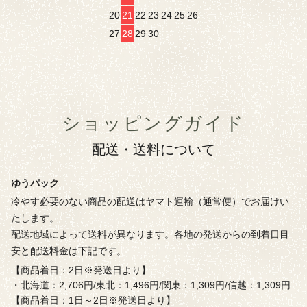
20
21
22
23
24
25
26
27
28
29
30
ショッピングガイド
配送・送料について
ゆうパック
冷やす必要のない商品の配送はヤマト運輸（通常便）でお届けい
たします。
配送地域によって送料が異なります。各地の発送からの到着日目
安と配送料金は下記です。
【商品着日：2日※発送日より】
・北海道：2,706円/東北：1,496円/関東：1,309円/信越：1,309円
【商品着日：1日～2日※発送日より】