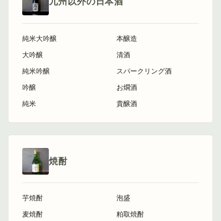
九州以外の日本酒
純米大吟醸
本醸造
大吟醸
清酒
純米吟醸
スパークリング酒
吟醸
お燗酒
純米
貴醸酒
焼酎
芋焼酎
泡盛
麦焼酎
粕取焼酎