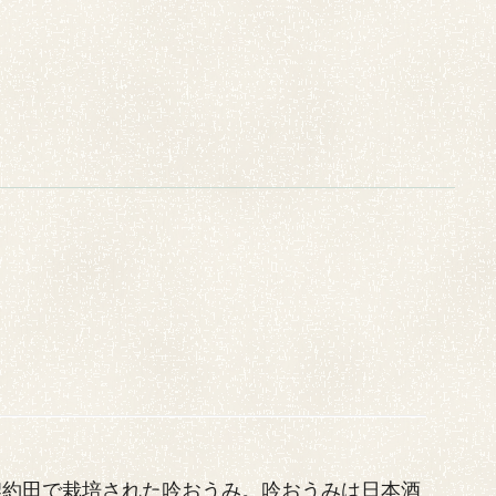
契約田で栽培された吟おうみ。吟おうみは日本酒