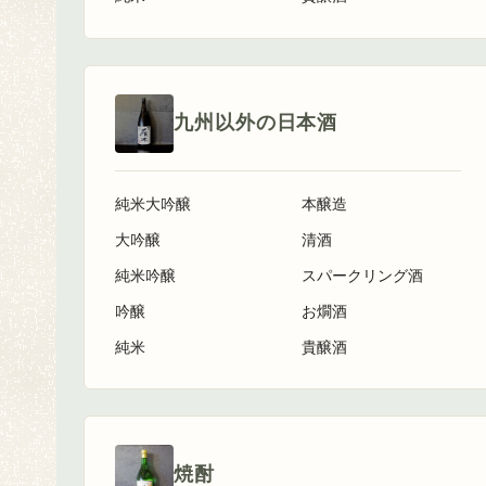
九州以外の日本酒
純米大吟醸
本醸造
大吟醸
清酒
純米吟醸
スパークリング酒
吟醸
お燗酒
純米
貴醸酒
焼酎