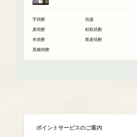
芋焼酎
泡盛
麦焼酎
粕取焼酎
米焼酎
蕎麦焼酎
黒糖焼酎
ポイントサービスのご案内