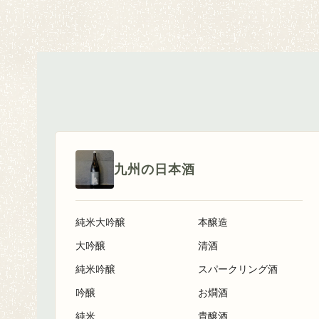
九州の日本酒
純米大吟醸
本醸造
大吟醸
清酒
純米吟醸
スパークリング酒
吟醸
お燗酒
純米
貴醸酒