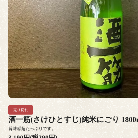
売り切れ
酒一筋(さけひとすじ)純米にごり 1800
旨味感超たっぷりです。
3,190円(税290円)