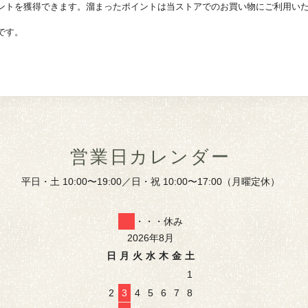
ントを獲得できます。溜まったポイントは当ストアでのお買い物にご利用い
です。
営業日カレンダー
平日・土 10:00〜19:00／日・祝 10:00〜17:00（月曜定休）
・・・休み
2026年8月
日
月
火
水
木
金
土
1
2
3
4
5
6
7
8