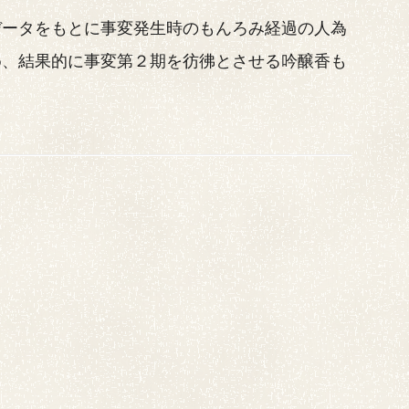
データをもとに事変発生時のもんろみ経過の人為
め、結果的に事変第２期を彷彿とさせる吟醸香も