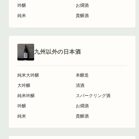
吟醸
お燗酒
純米
貴醸酒
九州以外の日本酒
純米大吟醸
本醸造
大吟醸
清酒
純米吟醸
スパークリング酒
吟醸
お燗酒
純米
貴醸酒