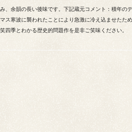
甘み、余韻の長い後味です。下記蔵元コメント：積年の
スマス寒波に襲われたことにより急激に冷え込ませたた
で笑四季とわかる歴史的問題作を是非ご笑味ください。