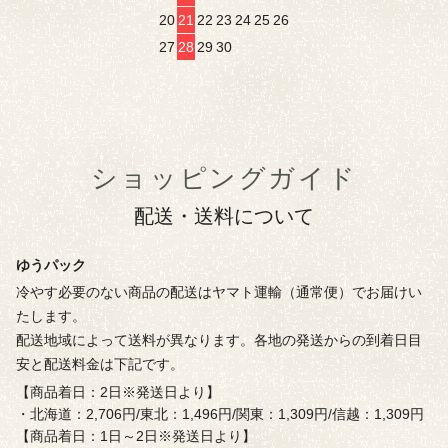
20
21
22
23
24
25
26
27
28
29
30
ショッピングガイド
配送・送料について
ゆうパック
冷やす必要のない商品の配送はヤマト運輸（通常便）でお届けい
たします。
配送地域によって送料が異なります。各地の発送からの到着日目
安と配送料金は下記です。
【商品着日：2日※発送日より】
・北海道：2,706円/東北：1,496円/関東：1,309円/信越：1,309円
【商品着日：1日～2日※発送日より】