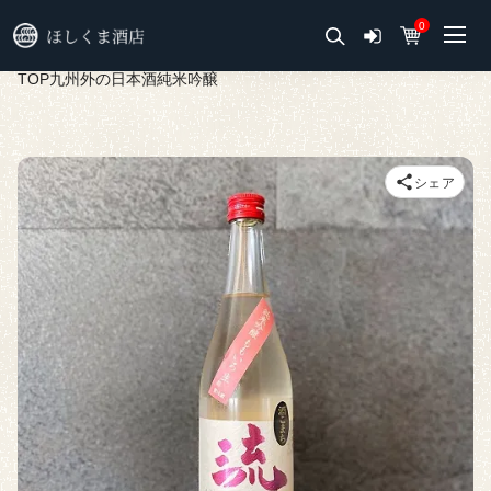
0
TOP
九州外の日本酒
純米吟醸
シェア