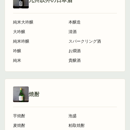
九州以外の日本酒
純米大吟醸
本醸造
大吟醸
清酒
純米吟醸
スパークリング酒
吟醸
お燗酒
純米
貴醸酒
焼酎
芋焼酎
泡盛
麦焼酎
粕取焼酎