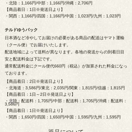
・北陸：1,166円/中部：1,166円/沖縄：2,706円
【商品着日：1日※発送日より】
・関西：1,166円/四国：1,166円/中国：1,023円/九州：1,023円
チルドゆうパック
日本酒など冷やしてお届けの必要がある商品の配送はヤマト運輸
（クール便）でお届けいたします。
配送地域によって送料が異なります。各地の発送からの到着日目
安と配送料金は下記です。
通常配送料金にクール便代660円（税込）が加算された料金になっ
ております。
【商品着日：2日※発送日より】
・北海道：3,586円/東北：2,035円/関東：1,815円/信越：1,815円
【商品着日：1日～2日※発送日より】
・北陸：配送料：1,705円/中部：配送料：1,705円/沖縄：配送料：
3,586円
【商品着日：1日※発送日より】
・関西：1,650円/四国：1,650円/中国：1,595円/九州：1,595円
返品について