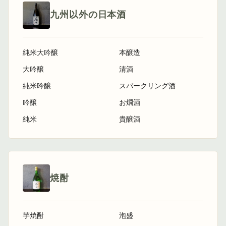
九州以外の日本酒
純米大吟醸
本醸造
大吟醸
清酒
純米吟醸
スパークリング酒
吟醸
お燗酒
純米
貴醸酒
焼酎
芋焼酎
泡盛