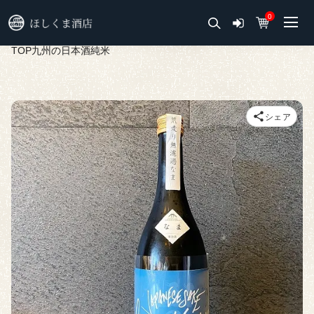
0
TOP
九州の日本酒
純米
シェア