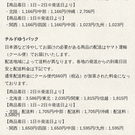
【商品着日：1日～2日※発送日より】
・北陸：1,166円/中部：1,166円/沖縄：2,706円
【商品着日：1日※発送日より】
・関西：1,166円/四国：1,166円/中国：1,023円/九州：1,023円
チルドゆうパック
日本酒など冷やしてお届けの必要がある商品の配送はヤマト運輸
（クール便）でお届けいたします。
配送地域によって送料が異なります。各地の発送からの到着日目
安と配送料金は下記です。
通常配送料金にクール便代660円（税込）が加算された料金になっ
ております。
【商品着日：2日※発送日より】
・北海道：3,586円/東北：2,035円/関東：1,815円/信越：1,815円
【商品着日：1日～2日※発送日より】
・北陸：配送料：1,705円/中部：配送料：1,705円/沖縄：配送料：
3,586円
【商品着日：1日※発送日より】
・関西：1,650円/四国：1,650円/中国：1,595円/九州：1,595円