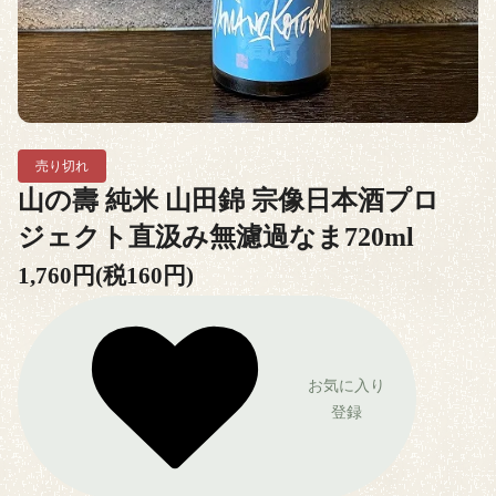
売り切れ
山の壽 純米 山田錦 宗像日本酒プロ
ジェクト直汲み無濾過なま720ml
1,760円(税160円)
お気に入り
登録