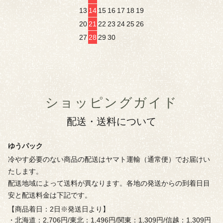
13
14
15
16
17
18
19
20
21
22
23
24
25
26
27
28
29
30
ショッピングガイド
配送・送料について
ゆうパック
冷やす必要のない商品の配送はヤマト運輸（通常便）でお届けい
たします。
配送地域によって送料が異なります。各地の発送からの到着日目
安と配送料金は下記です。
【商品着日：2日※発送日より】
・北海道：2,706円/東北：1,496円/関東：1,309円/信越：1,309円