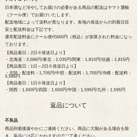
日本酒など冷やしてお届けの必要がある商品の配送はヤマト運輸
（クール便）でお届けいたします。
配送地域によって送料が異なります。各地の発送からの到着日目
安と配送料金は下記です。
通常配送料金にクール便代660円（税込）が加算された料金になっ
ております。
【商品着日：2日※発送日より】
・北海道：3,586円/東北：2,035円/関東：1,815円/信越：1,815円
【商品着日：1日～2日※発送日より】
・北陸：配送料：1,705円/中部：配送料：1,705円/沖縄：配送料：
3,586円
【商品着日：1日※発送日より】
・関西：1,650円/四国：1,650円/中国：1,595円/九州：1,595円
返品について
不良品
商品到着後速やかにご連絡ください。商品に欠陥がある場合を除
き、返品には応じかねますのでご了承ください。