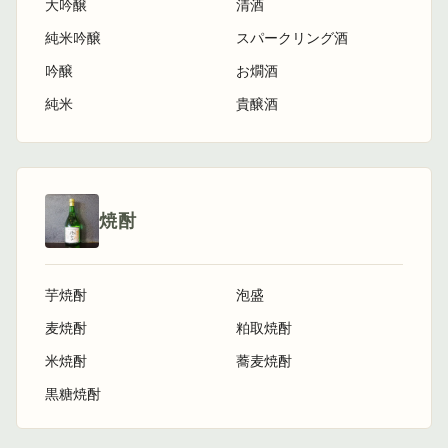
大吟醸
清酒
純米吟醸
スパークリング酒
吟醸
お燗酒
純米
貴醸酒
焼酎
芋焼酎
泡盛
麦焼酎
粕取焼酎
米焼酎
蕎麦焼酎
黒糖焼酎