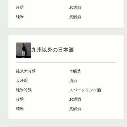
吟醸
お燗酒
純米
貴醸酒
九州以外の日本酒
純米大吟醸
本醸造
大吟醸
清酒
純米吟醸
スパークリング酒
吟醸
お燗酒
純米
貴醸酒