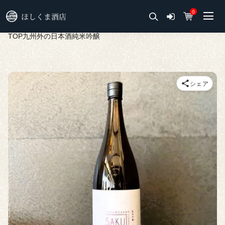
0
TOP
九州外の日本酒
純米吟醸
シェア