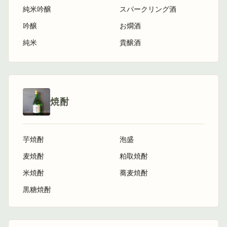
純米吟醸
スパークリング酒
吟醸
お燗酒
純米
貴醸酒
焼酎
芋焼酎
泡盛
麦焼酎
粕取焼酎
米焼酎
蕎麦焼酎
黒糖焼酎