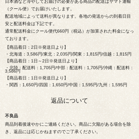
日本酒など冷やしてお届けの必要がある商品の配送はヤマト運輸
（クール便）でお届けいたします。
配送地域によって送料が異なります。各地の発送からの到着日目
安と配送料金は下記です。
通常配送料金にクール便代660円（税込）が加算された料金になっ
ております。
【商品着日：2日※発送日より】
・北海道：3,586円/東北：2,035円/関東：1,815円/信越：1,815円
【商品着日：1日～2日※発送日より】
・北陸：配送料：1,705円/中部：配送料：1,705円/沖縄：配送料：
3,586円
【商品着日：1日※発送日より】
・関西：1,650円/四国：1,650円/中国：1,595円/九州：1,595円
返品について
不良品
商品到着後速やかにご連絡ください。商品に欠陥がある場合を除
き、返品には応じかねますのでご了承ください。