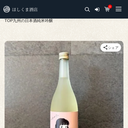
0
TOP
九州の日本酒
純米吟醸
シェア