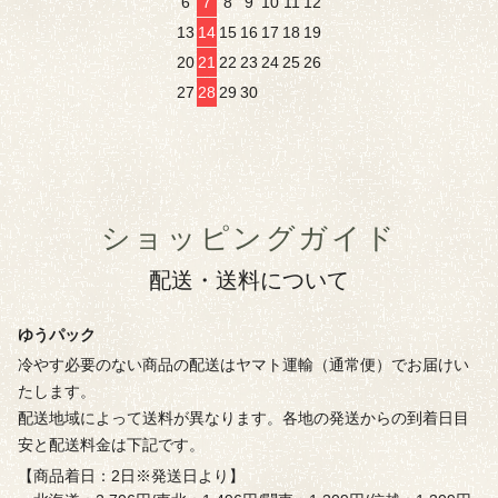
6
7
8
9
10
11
12
13
14
15
16
17
18
19
20
21
22
23
24
25
26
27
28
29
30
ショッピングガイド
配送・送料について
ゆうパック
冷やす必要のない商品の配送はヤマト運輸（通常便）でお届けい
たします。
配送地域によって送料が異なります。各地の発送からの到着日目
安と配送料金は下記です。
【商品着日：2日※発送日より】