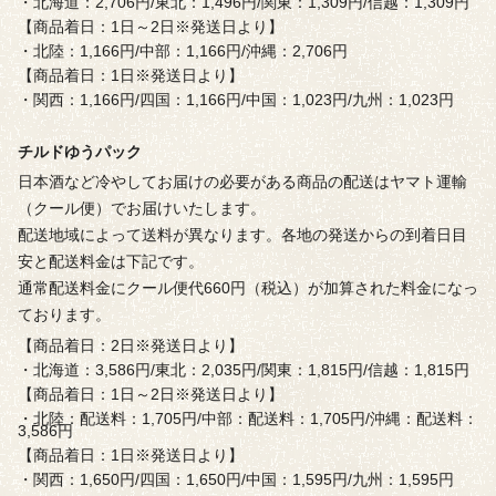
・北海道：2,706円/東北：1,496円/関東：1,309円/信越：1,309円
【商品着日：1日～2日※発送日より】
・北陸：1,166円/中部：1,166円/沖縄：2,706円
【商品着日：1日※発送日より】
・関西：1,166円/四国：1,166円/中国：1,023円/九州：1,023円
チルドゆうパック
日本酒など冷やしてお届けの必要がある商品の配送はヤマト運輸
（クール便）でお届けいたします。
配送地域によって送料が異なります。各地の発送からの到着日目
安と配送料金は下記です。
通常配送料金にクール便代660円（税込）が加算された料金になっ
ております。
【商品着日：2日※発送日より】
・北海道：3,586円/東北：2,035円/関東：1,815円/信越：1,815円
【商品着日：1日～2日※発送日より】
・北陸：配送料：1,705円/中部：配送料：1,705円/沖縄：配送料：
3,586円
【商品着日：1日※発送日より】
・関西：1,650円/四国：1,650円/中国：1,595円/九州：1,595円