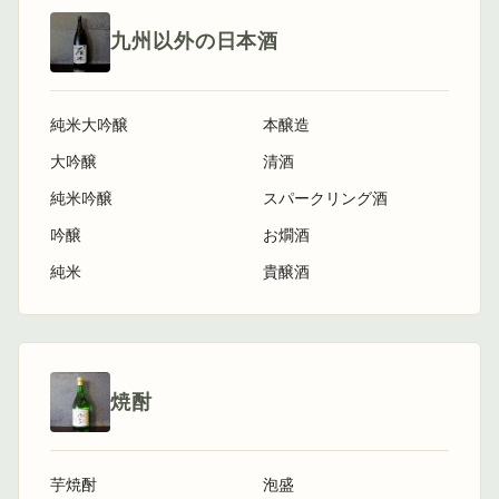
九州以外の日本酒
純米大吟醸
本醸造
大吟醸
清酒
純米吟醸
スパークリング酒
吟醸
お燗酒
純米
貴醸酒
焼酎
芋焼酎
泡盛