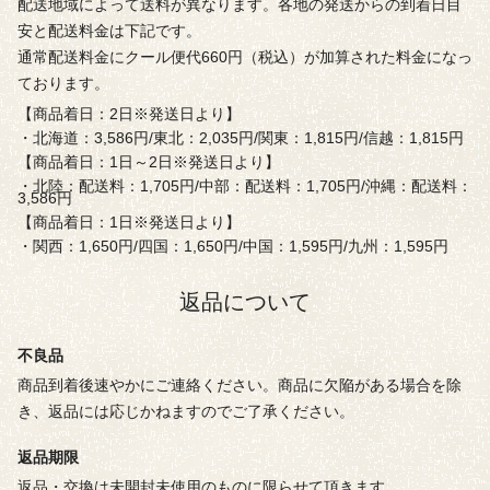
配送地域によって送料が異なります。各地の発送からの到着日目
安と配送料金は下記です。
通常配送料金にクール便代660円（税込）が加算された料金になっ
ております。
【商品着日：2日※発送日より】
・北海道：3,586円/東北：2,035円/関東：1,815円/信越：1,815円
【商品着日：1日～2日※発送日より】
・北陸：配送料：1,705円/中部：配送料：1,705円/沖縄：配送料：
3,586円
【商品着日：1日※発送日より】
・関西：1,650円/四国：1,650円/中国：1,595円/九州：1,595円
返品について
不良品
商品到着後速やかにご連絡ください。商品に欠陥がある場合を除
き、返品には応じかねますのでご了承ください。
返品期限
返品・交換は未開封未使用のものに限らせて頂きます。