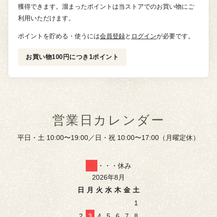
獲得できます。溜まったポイントは当ストアでのお買い物にご
利用いただけます。
ポイントを貯める・使うには
会員登録
と
ログイン
が必要です。
お買い物100円につき1ポイント
営業日カレンダー
平日・土 10:00〜19:00／日・祝 10:00〜17:00（月曜定休）
・・・休み
2026年8月
日
月
火
水
木
金
土
1
2
3
4
5
6
7
8