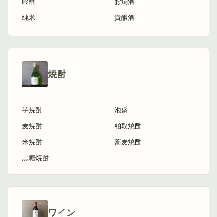
吟醸
お燗酒
純米
貴醸酒
焼酎
芋焼酎
泡盛
麦焼酎
粕取焼酎
米焼酎
蕎麦焼酎
黒糖焼酎
ワイン