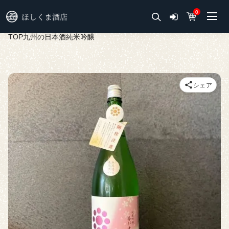
0
TOP
九州の日本酒
純米吟醸
シェア