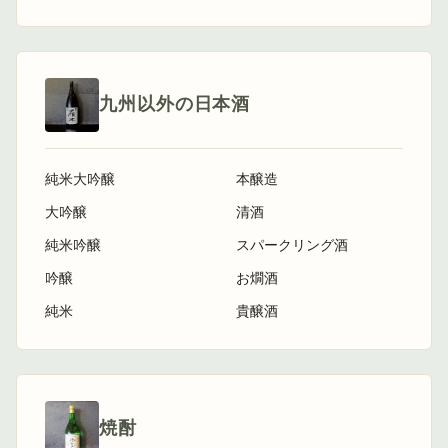
九州以外の日本酒
純米大吟醸
本醸造
大吟醸
清酒
純米吟醸
スパークリング酒
吟醸
お燗酒
純米
貴醸酒
焼酎