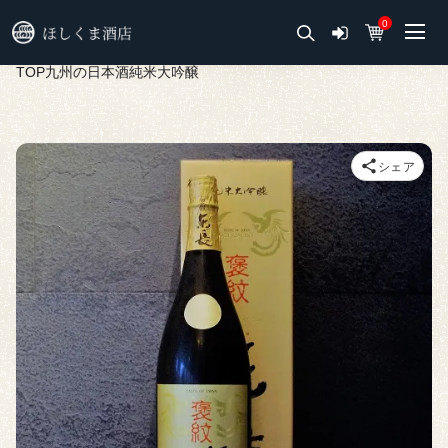
0
TOP
九州の日本酒
純米大吟醸
シェア