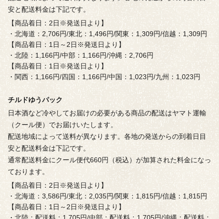
安と配送料金は下記です。
【商品着日：2日※発送日より】
・北海道：2,706円/東北：1,496円/関東：1,309円/信越：1,309円
【商品着日：1日～2日※発送日より】
・北陸：1,166円/中部：1,166円/沖縄：2,706円
【商品着日：1日※発送日より】
・関西：1,166円/四国：1,166円/中国：1,023円/九州：1,023円
チルドゆうパック
日本酒など冷やしてお届けの必要がある商品の配送はヤマト運輸
（クール便）でお届けいたします。
配送地域によって送料が異なります。各地の発送からの到着日目
安と配送料金は下記です。
通常配送料金にクール便代660円（税込）が加算された料金になっ
ております。
【商品着日：2日※発送日より】
・北海道：3,586円/東北：2,035円/関東：1,815円/信越：1,815円
【商品着日：1日～2日※発送日より】
・北陸：配送料：1,705円/中部：配送料：1,705円/沖縄：配送料：