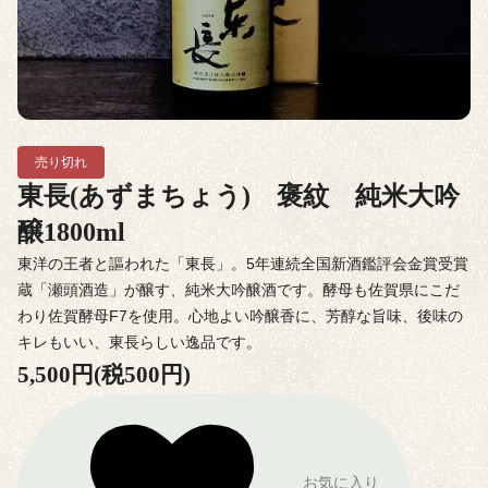
売り切れ
東長(あずまちょう) 褒紋 純米大吟
醸1800ml
東洋の王者と謳われた「東長」。5年連続全国新酒鑑評会金賞受賞
蔵「瀬頭酒造」が醸す、純米大吟醸酒です。酵母も佐賀県にこだ
わり佐賀酵母F7を使用。心地よい吟醸香に、芳醇な旨味、後味の
キレもいい、東長らしい逸品です。
5,500円(税500円)
お気に入り