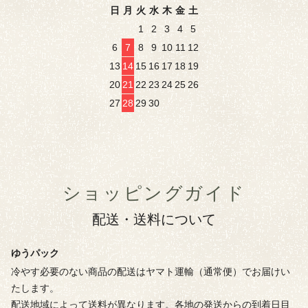
日
月
火
水
木
金
土
1
2
3
4
5
6
7
8
9
10
11
12
13
14
15
16
17
18
19
20
21
22
23
24
25
26
27
28
29
30
ショッピングガイド
配送・送料について
ゆうパック
冷やす必要のない商品の配送はヤマト運輸（通常便）でお届けい
たします。
配送地域によって送料が異なります。各地の発送からの到着日目