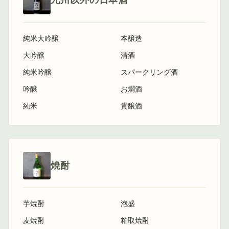
九州以外の日本酒
純米大吟醸
本醸造
大吟醸
清酒
純米吟醸
スパークリング酒
吟醸
お燗酒
純米
貴醸酒
焼酎
芋焼酎
泡盛
麦焼酎
粕取焼酎