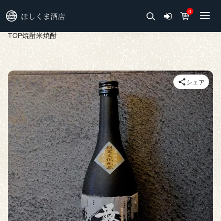
0
TOP
焼酎
米焼酎
シェア