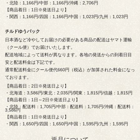
・北陸：1,166円/中部：1,166円/沖縄：2,706円
【商品着日：1日※発送日より】
・関西：1,166円/四国：1,166円/中国：1,023円/九州：1,023円
チルドゆうパック
日本酒など冷やしてお届けの必要がある商品の配送はヤマト運輸
（クール便）でお届けいたします。
配送地域によって送料が異なります。各地の発送からの到着日目
安と配送料金は下記です。
通常配送料金にクール便代660円（税込）が加算された料金になっ
ております。
【商品着日：2日※発送日より】
・北海道：3,586円/東北：2,035円/関東：1,815円/信越：1,815円
【商品着日：1日～2日※発送日より】
・北陸：配送料：1,705円/中部：配送料：1,705円/沖縄：配送料：
3,586円
【商品着日：1日※発送日より】
・関西：1,650円/四国：1,650円/中国：1,595円/九州：1,595円
返品について