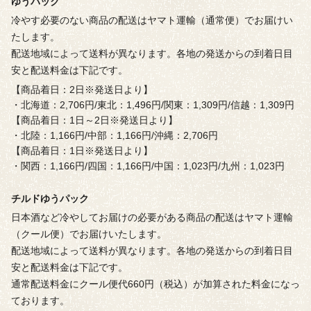
ゆうパック
冷やす必要のない商品の配送はヤマト運輸（通常便）でお届けい
たします。
配送地域によって送料が異なります。各地の発送からの到着日目
安と配送料金は下記です。
【商品着日：2日※発送日より】
・北海道：2,706円/東北：1,496円/関東：1,309円/信越：1,309円
【商品着日：1日～2日※発送日より】
・北陸：1,166円/中部：1,166円/沖縄：2,706円
【商品着日：1日※発送日より】
・関西：1,166円/四国：1,166円/中国：1,023円/九州：1,023円
チルドゆうパック
日本酒など冷やしてお届けの必要がある商品の配送はヤマト運輸
（クール便）でお届けいたします。
配送地域によって送料が異なります。各地の発送からの到着日目
安と配送料金は下記です。
通常配送料金にクール便代660円（税込）が加算された料金になっ
ております。