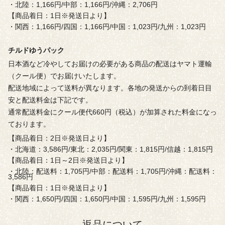
・北陸：1,166円/中部：1,166円/沖縄：2,706円
【商品着日：1日※発送日より】
・関西：1,166円/四国：1,166円/中国：1,023円/九州：1,023円
チルドゆうパック
日本酒など冷やしてお届けの必要がある商品の配送はヤマト運輸
（クール便）でお届けいたします。
配送地域によって送料が異なります。各地の発送からの到着日目
安と配送料金は下記です。
通常配送料金にクール便代660円（税込）が加算された料金になっ
ております。
【商品着日：2日※発送日より】
・北海道：3,586円/東北：2,035円/関東：1,815円/信越：1,815円
【商品着日：1日～2日※発送日より】
・北陸：配送料：1,705円/中部：配送料：1,705円/沖縄：配送料：
3,586円
【商品着日：1日※発送日より】
・関西：1,650円/四国：1,650円/中国：1,595円/九州：1,595円
返品について