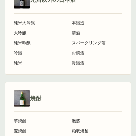
九州以外の日本酒
純米大吟醸
本醸造
大吟醸
清酒
純米吟醸
スパークリング酒
吟醸
お燗酒
純米
貴醸酒
焼酎
芋焼酎
泡盛
麦焼酎
粕取焼酎