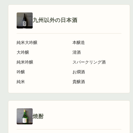
九州以外の日本酒
純米大吟醸
本醸造
大吟醸
清酒
純米吟醸
スパークリング酒
吟醸
お燗酒
純米
貴醸酒
焼酎