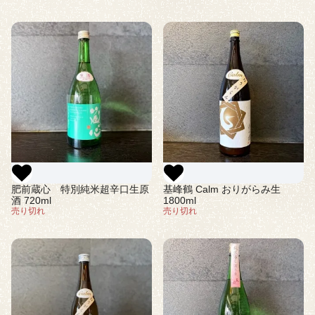
肥前蔵心 特別純米超辛口生原
基峰鶴 Calm おりがらみ生
酒 720ml
1800ml
売り切れ
売り切れ