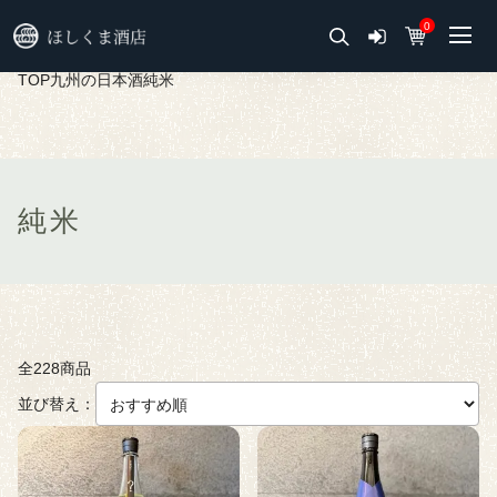
0
TOP
九州の日本酒
純米
純米
全228商品
並び替え：