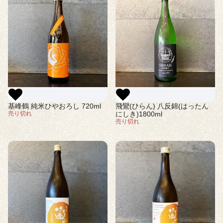
基峰鶴 純米ひやおろし 720ml
飛鸞(ひらん) 八反錦(はったん
売り切れ
にしき)1800ml
売り切れ