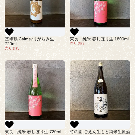
東長 純米 春しぼり生 1800ml
基峰鶴 Calmおりがらみ生
売り切れ
720ml
売り切れ
東長 純米 春しぼり生 720ml
竹の園 ごえん生もと純米生原酒