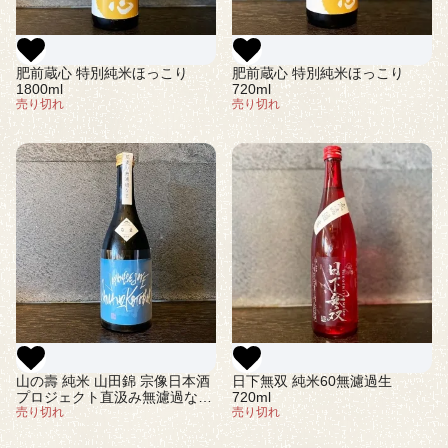
肥前蔵心 特別純米ほっこり
肥前蔵心 特別純米ほっこり
1800ml
720ml
売り切れ
売り切れ
山の壽 純米 山田錦 宗像日本酒
日下無双 純米60無濾過生
プロジェクト直汲み無濾過なま
720ml
720ml
売り切れ
売り切れ