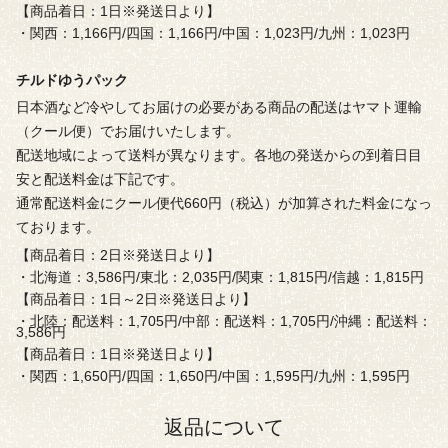
【商品着日：1日※発送日より】
・関西：1,166円/四国：1,166円/中国：1,023円/九州：1,023円
チルドゆうパック
日本酒など冷やしてお届けの必要がある商品の配送はヤマト運輸
（クール便）でお届けいたします。
配送地域によって送料が異なります。各地の発送からの到着日目
安と配送料金は下記です。
通常配送料金にクール便代660円（税込）が加算された料金になっ
ております。
【商品着日：2日※発送日より】
・北海道：3,586円/東北：2,035円/関東：1,815円/信越：1,815円
【商品着日：1日～2日※発送日より】
・北陸：配送料：1,705円/中部：配送料：1,705円/沖縄：配送料：
3,586円
【商品着日：1日※発送日より】
・関西：1,650円/四国：1,650円/中国：1,595円/九州：1,595円
返品について