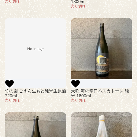
売り切れ
1800ml
売り切れ
竹の園 ごえん生もと純米生原酒
天吹 海の辛口ペスカトーレ 純
720ml
米 1800ml
売り切れ
売り切れ