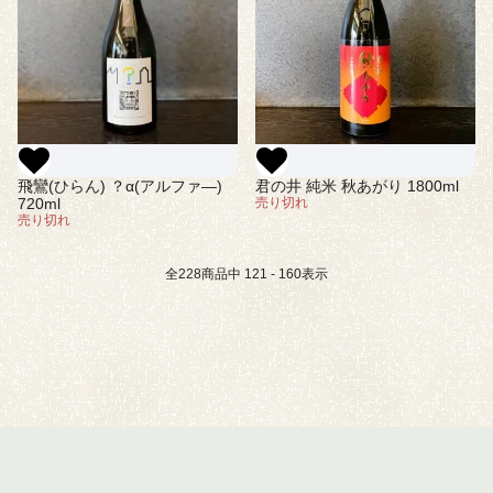
飛鸞(ひらん) ？α(アルファ―)
君の井 純米 秋あがり 1800ml
720ml
売り切れ
売り切れ
全
228
商品中
121 - 160
表示