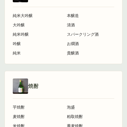
純米大吟醸
本醸造
大吟醸
清酒
純米吟醸
スパークリング酒
吟醸
お燗酒
純米
貴醸酒
焼酎
芋焼酎
泡盛
麦焼酎
粕取焼酎
米焼酎
蕎麦焼酎