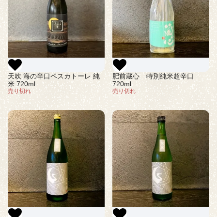
天吹 海の辛口ペスカトーレ 純
肥前蔵心 特別純米超辛口
米 720ml
720ml
売り切れ
売り切れ