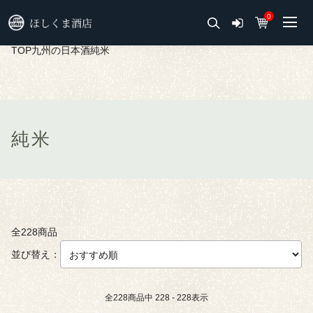
0
TOP
九州の日本酒
純米
純米
全228商品
並び替え：
全
228
商品中
228 - 228
表示