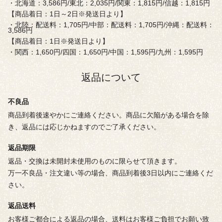
・北海道：3,586円/東北：2,035円/関東：1,815円/信越：1,815円
【商品着日：1日～2日※発送日より】
・北陸：配送料：1,705円/中部：配送料：1,705円/沖縄：配送料：
3,586円
【商品着日：1日※発送日より】
・関西：1,650円/四国：1,650円/中国：1,595円/九州：1,595円
返品について
不良品
商品到着後速やかにご連絡ください。商品に欠陥がある場合を除
き、返品には応じかねますのでご了承ください。
返品期限
返品・交換は未開封未使用のものに限らせて頂きます。
万一不良品・注文違い等の場合、商品到着後3日以内にご連絡くだ
さい。
返品送料
お客様ご都合による返品の場合、送料はお客様ご負担でお願い致